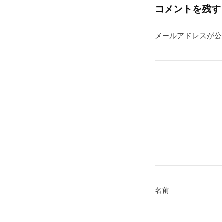
月
コメントを残す
30
日
メールアドレスが公
by
kouwafudousan
名前