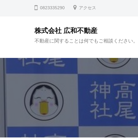
コ
0823335290
アクセス
ン
テ
株式会社 広和不動産
ン
不動産に関することは何でもご相談ください。
ツ
へ
ス
キ
ッ
プ