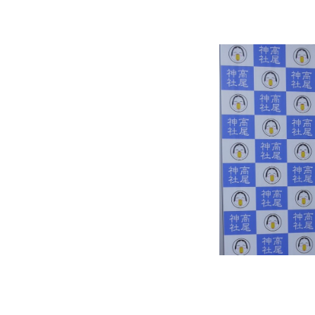
高
尾
神
社
が
ら
2018
年
5